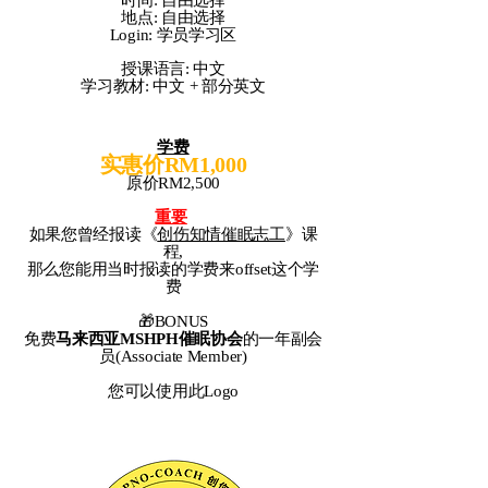
时间: 自由选择
地点: 自由选择
Login: 学员学习区
授课语言: 中文
​学习教材: 中文 + 部分英文
学费
实惠价RM1,000
原价RM2,500
重要
如果您曾经报读《
创伤知情催眠志工
》课
程,
那么您能用当时报读的学费来offset这个学
费
🎁BONUS
免费
马来西亚MSHPH催眠协会
的一年副会
员(Associate Member)
​您可以使用此Logo